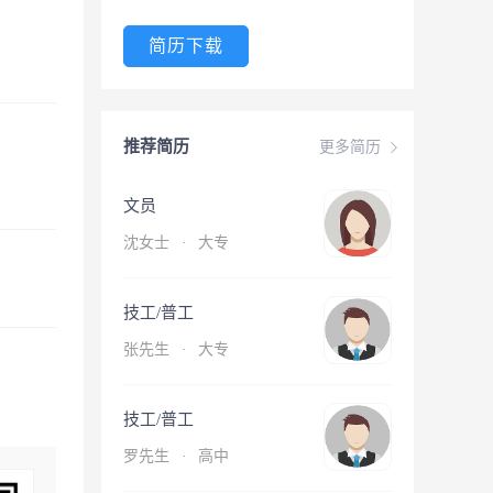
简历下载
推荐简历
更多简历
文员
沈女士
·
大专
技工/普工
张先生
·
大专
技工/普工
罗先生
·
高中