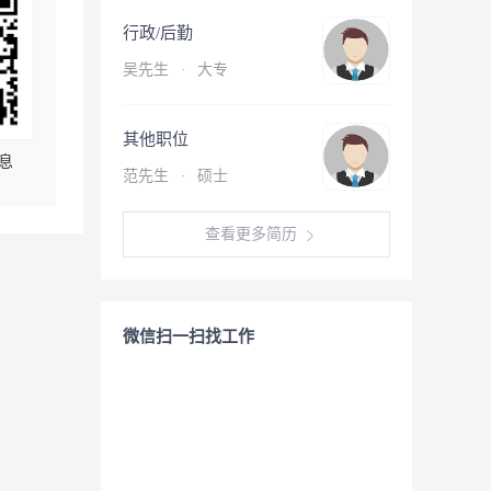
行政/后勤
吴先生
·
大专
其他职位
息
范先生
·
硕士
查看更多简历
微信扫一扫找工作