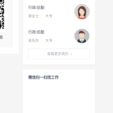
行政/后勤
曾女士
·
大专
行政/后勤
息
吴先生
·
大专
查看更多简历
微信扫一扫找工作