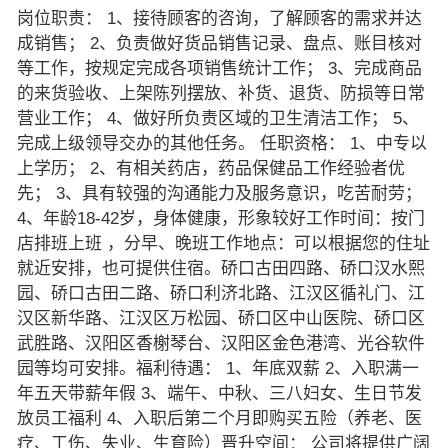
岗位职责： 1、接待顾客的咨询，了解顾客的需求并达
成销售； 2、负责做好货品销售记录、盘点、账目核对
等工作，按规定完成各项销售统计工作； 3、完成商品
的来货验收、上架陈列摆放、补货、退货、防损等日常
营业工作； 4、做好所负责区域的卫生清洁工作； 5、
完成上级领导交办的其他任务。 任职资格： 1、中专以
上学历； 2、有相关药店，药品保健品工作经验者优
先； 3、具有较强的沟通能力及服务意识，吃苦耐劳；
4、年龄18-42岁，身体健康，形象较好工作时间：按门
店排班上班 ，分早、晚班工作地点：可以根据您的住址
就近安排，也可提供住宿。硚口古田四路、硚口汉水熙
园、硚口古田二路、硚口利济北路、江汉区循礼门、江
汉区新华路、江汉区万松园、硚口区中山医院、硚口区
武胜路、汉阳区香榭琴台、汉阳区金色港湾、光谷软件
园等均可安排。福利待遇： 1、年底双薪 2、入职满一
年五天带薪年假 3、端午、中秋、三八妇女、生日节发
放员工福利 4、入职后第二个月即购买五险（养老、医
疗、工伤、失业、生育险）晋升空间： 公司将提供广阔