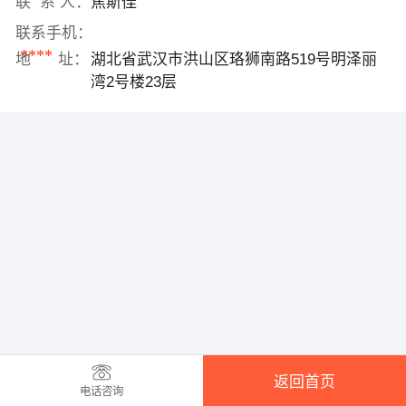
联 系 人：
焦斯佳
联系手机：
****
地 址：
湖北省武汉市洪山区珞狮南路519号明泽丽
湾2号楼23层
返回首页
电话咨询