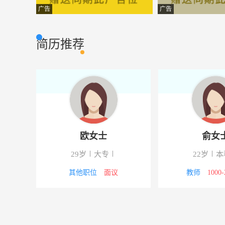
总账会计
武汉久光光电科
市场营销
广告
广告
业务代表
湖北华益油料科
其它类型
简历推荐
行政前台
武汉泓鼎财富投
市场营销
兼职业务代表
襄樊三色源生物
其它类型
总经理助理
七匹狼运动湖北
其它类型
工程预算造价员
武汉恒世天祥节
市场营销
欧女士
俞女
前台接线文员
武汉八斗才营销
市场营销
29岁
大专
22岁
本
业务员
武汉名牛装饰工
市场营销
0元以上
其他职位
面议
教师
1000