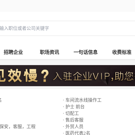
招聘企业
职场资讯
一句话信息
收费标准
名
· 车间流水线操作工
· 护士 前台
· 切配工
· 售后客服
，保安，客服，工程
· 外贸人员
· 医药代表2名