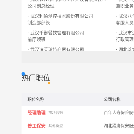
公司副总经理
兼职业务
· 武汉利德测控技术股份有限公司
· 武汉
制造部部长
客服人员
· 武汉千御餐饮管理有限公司
· 武汉
前厅领班
行政管理
· 武汉迪莱珍特商贸有限公司
· 湖北
文员
销售助理
活动策划
热门职位
职位名称
公司名称
经理助理
百年人寿保险股
市场营销
普工保安
湖北猎鹰保安服
其他类型