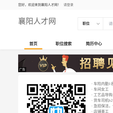
您好，欢迎来到襄阳人才网！
请登录
襄阳人才网
职位
首页
职位搜索
简历中心
广告
· 车险内勤1
· 车间女工
· 工艺品导购
· 货车司机b2
· 急招保洁
· 店铺美工