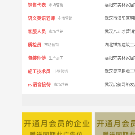
销售代表
襄阳梵美林家居
市场营销
语文英语老师
武汉市汉阳区明
市场营销
客服人员
武汉八斗才营销
市场营销
质检员
湖北祥旭建筑工
市场营销
包装师傅
襄阳梵美林家居
生产加工
施工技术员
武汉昊翔鹏腾工
市场营销
yy语音接待
武汉启航网络发
市场营销
物业维修工
武汉福赛德物业
市场营销
公司副总经理
武汉长江水利水
其它类型
业务经理
武汉鑫祎玮贸易
市场营销