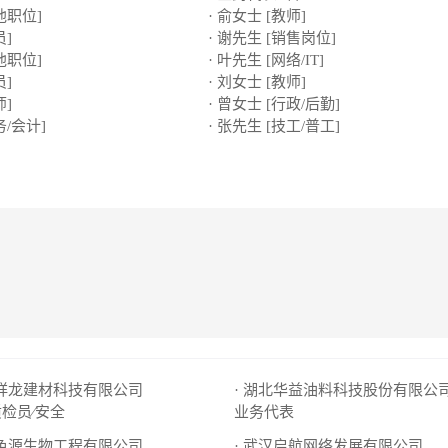
他职位]
· 俞女士 [教师]
员]
· 谢先生 [销售岗位]
他职位]
· 叶先生 [网络/IT]
员]
· 刘女士 [教师]
师]
· 曾女士 [行政/后勤]
务/会计]
· 张先生 [技工/普工]
国祥龙建材科技有限公司
· 湖北华益油料科技股份有限公
质检员∕安全
业务代表
三色源生物工程有限公司
· 武汉启航网络发展有限公司