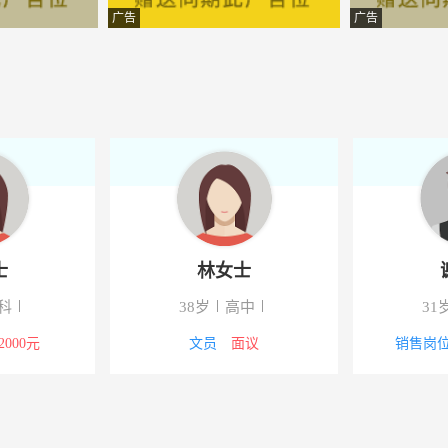
技有限公司
-襄阳
广告
广告
技股份有限公司
-湖北襄樊市襄城区
资管理有限公司
-襄阳
工程有限公司
-湖北襄樊
分公司
-湖北襄樊市襄城区
能门窗系统有限公司
-襄阳
士
林女士
策划有限公司
-襄阳
科
38岁
高中
31
程有限公司
-襄阳
-2000元
文员
面议
销售岗