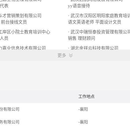
代表
yy语音接待
八斗才营销策划有限公司
· 武汉市汉阳区明阳家庭教育培
前台接线文员
语文英语老师
平面设计文员
市江岸区小院士教育培训中心
· 武汉中瑞恒泰投资管理有限公
人员
销售
理财顾问
莘力嘉业信息技术有限公司
· 湖北金祥云科技有限公司
顾问
文员
更多
工作地点
份有限公司
-襄阳
务有限公司
-襄阳